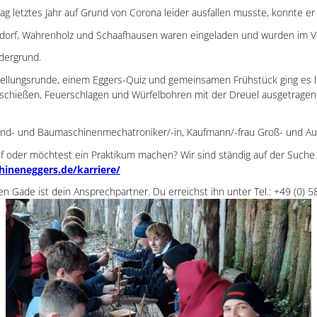
 letztes Jahr auf Grund von Corona leider ausfallen musste, konnte er 
rdorf, Wahrenholz und Schaafhausen waren eingeladen und wurden im Vor
dergrund.
stellungsrunde, einem Eggers-Quiz und gemeinsamen Frühstück ging es 
enschießen, Feuerschlagen und Würfelbohren mit der Dreuel ausgetragen.
 Land- und Baumaschinenmechatroniker/-in, Kaufmann/-frau Groß- und Auß
 oder möchtest ein Praktikum machen? Wir sind ständig auf der Suche 
hineneggers.de/karriere/
n Gade ist dein Ansprechpartner. Du erreichst ihn unter Tel.: +49 (0) 