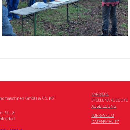
KARRIERE
andmaschinen GmbH & Co. KG
STELLENANGEBOTE
AUSBILDUNG
er Str. 8
IMPRESSUM
hlendorf
DATENSCHUTZ