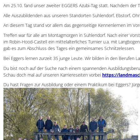
Am 25.10. fand unser zweiter EGGERS Azubi-Tag statt. Nachdem der Tag
Alle Auszubildenden aus unseren Standorten Suhlendorf, Ebstorf, Oh
An diesem Tag stand vor allem das gegenseitige Kennenlernen im Vor
Treffen war für alle am Montagmorgen in Suhlendorf. Nach einer Vor
im Robin-Hood-Castell ein mittelalterliches Turnier u.a. mit Langbog
gab es zum Abschluss des Tages ein gemeinsames Schnitzelessen.
Bei Eggers lernen zurzeit 35 junge Leute. Wir bilden in den Berufen
Du bist noch auf der Suche nach einem spannenden Ausbildungsberuf
Schau doch mal auf unseren Karriereseiten vorbei
https://landmasc
Du hast Fragen zur Ausbildung oder einem Praktikum bei Eggers? Jürge